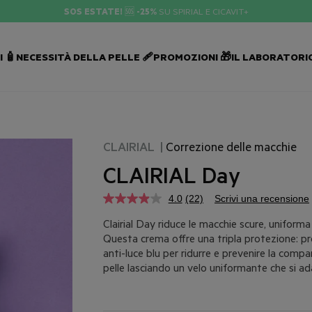
SPIRIAL E CICAVIT+
 🧴
NECESSITÀ DELLA PELLE 🩹
PROMOZIONI 🎁
IL LABORATORIO
CLAIRIAL
|
Correzione delle macchie
CLAIRIAL Day
4.0
(22)
Scrivi una recensione
Clairial Day riduce le macchie scure, uniform
Questa crema offre una tripla protezione: p
anti-luce blu per ridurre e prevenire la comp
pelle lasciando un velo uniformante che si ada