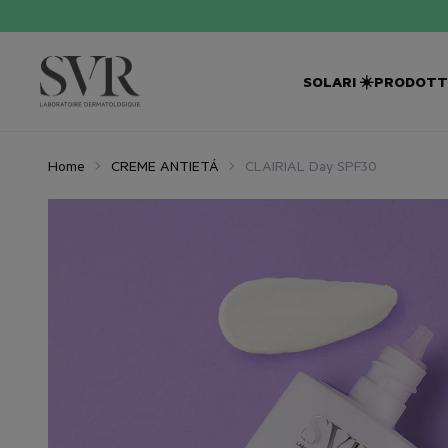
SOS ESTATE!
🆘
-25%
SU 
SOLARI ☀️
PRODOTTI
Home
CREME ANTIETÁ
CLAIRIAL Day SPF30