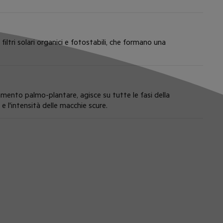
filtri solari organici e fotostabili, che formano una
mento palmo-plantare, agisce su tutte le fasi della
e l'intensità delle macchie scure.