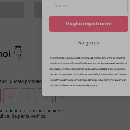
Voglio registrarmi
No grazie
noi 👇
Il tuo indirizzo e-mail sarà elaborato da Laboratoire SVR al fine di inviarti la
newsletter e tenerti informato/a sulle nostre attività promozionali. Hai diritto
di accesso, rettifica, cancellazione, opposizione, limitazione del trattamento
dei tuoi dati personali, diritto alla portabilità degli stessi e diritto di definire
le direttive relative alla sorte dei tuoi dati dopo la tua morte. Per saperne di
più, consulta la nostra Informativa sulla privacy.