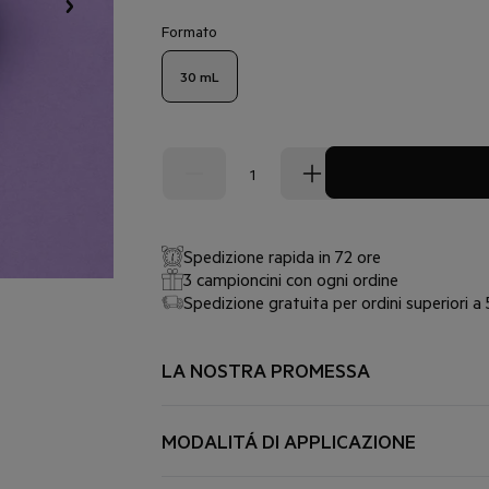
Formato
30 mL
Spedizione rapida in 72 ore
3 campioncini con ogni ordine
Spedizione gratuita per ordini superiori a
LA NOSTRA PROMESSA
PER CHI, PER COSA
Tutti i tipi di pelle sensibile. Per tutti i t
MODALITÁ DI APPLICAZIONE
irregolare, cicatrici da acne, esposizione al so
APPLICARE AL MATTINO