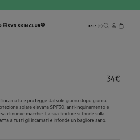
 🥼
SVR SKIN CLUB💛
Italia (€)
34€
a l'incarnato e protegge dal sole giorno dopo giorno.
rotezione solare elevata SPF30, anti-inquinamento e
arsa di nuove macchie. La sua texture si fonde sulla
tta a tutti gli incarnati e infonde un bagliore sano.