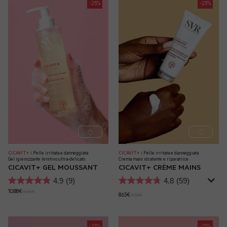
-25%
-25%
CICAVIT+
Pelle irritata e danneggiata
CICAVIT+
Pelle irritata e danneggiata
|
|
Gel igienizzante lenitivo ultra-delicato
Crema mani idratante e riparatrice
CICAVIT+ GEL MOUSSANT
CICAVIT+ CRÈME MAINS
4.9
(9)
4.8
(59)
10.88€
14.50€
8.63€
11.50€
-25%
-25%