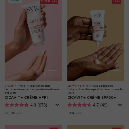
Novità
Fino al -25%
-25%
CICAVIT+
Pelle irritata e danneggiata
CICAVIT+
Pelle irritata e danneggiata
|
|
Crema lenitiva con azione riparativa accelerata e
Trattamento lenitivo riparatore, protettivo e anti-
anti-segni
segni
CICAVIT+ CRÈME HPPI
CICAVIT+ CRÈME SPF50+
4.8
(876)
4.7
(49)
10.88€
11.63€
Da
14.50€
15.50€