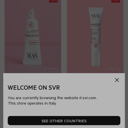
CICAVIT+
Pelle irritata e danneggiata
CICAVIT+
Pelle irritata e danneggiata
|
|
WELCOME ON SVR
Balsamo labbra protettivo riparazione accelerata
Gel al silicone anti-cicatrici e anti-segni
CICAVIT+ BAUME LÈVRES
CICAVIT DM+ CICATRICES
You are currently browsing the website it.svr.com.
4.7
(79)
4.6
(25)
This store operates in Italy.
21.38€
28.50€
6.75€
9.00€
SEE OTHER COUNTRIES