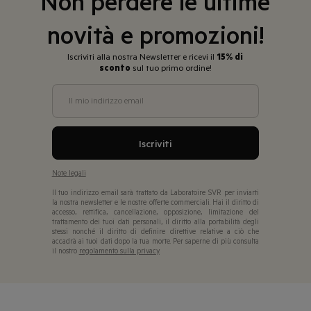
Non perdere le ultime
novità e promozioni!
Iscriviti alla nostra Newsletter e ricevi il
15% di
sconto
sul tuo primo ordine!
Il mio indirizzo email
Iscriviti
Note legali
Il tuo indirizzo email sarà trattato da Laboratoire SVR per inviarti
la nostra newsletter e le nostre offerte commerciali. Hai il diritto di
accesso, rettifica, cancellazione, opposizione, limitazione del
trattamento dei tuoi dati personali, il diritto alla portabilità degli
stessi nonché il diritto di definire direttive relative a ciò che
accadrà ai tuoi dati dopo la tua morte. Per saperne di più consulta
il nostro
regolamento sulla privacy.