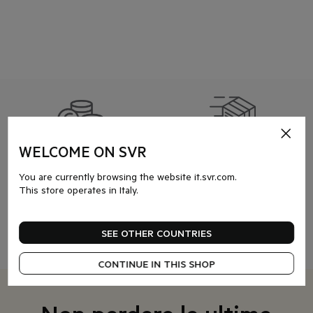
Modalità di pagamento
Spedizione gratuita
WELCOME ON SVR
Visa, Mastercard, Amex, Paypal,
per ordini superiori a 50€
Apple Pay
You are currently browsing the website it.svr.com.
This store operates in Italy.
SEE OTHER COUNTRIES
3 campioni omaggio
Servizio consumatori
da una selezione di prodotti
hello@svr.com
CONTINUE IN THIS SHOP