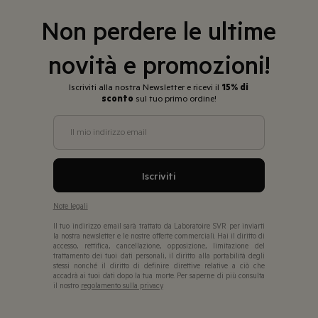
Non perdere le ultime
novità e promozioni!
Iscriviti alla nostra Newsletter e ricevi il
15% di
sconto
sul tuo primo ordine!
Il mio indirizzo email
Iscriviti
Note legali
Il tuo indirizzo email sarà trattato da Laboratoire SVR per inviarti
la nostra newsletter e le nostre offerte commerciali. Hai il diritto di
accesso, rettifica, cancellazione, opposizione, limitazione del
trattamento dei tuoi dati personali, il diritto alla portabilità degli
stessi nonché il diritto di definire direttive relative a ciò che
accadrà ai tuoi dati dopo la tua morte. Per saperne di più consulta
il nostro
regolamento sulla privacy.