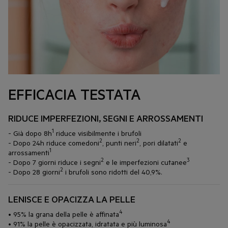
EFFICACIA TESTATA
RIDUCE IMPERFEZIONI, SEGNI E ARROSSAMENTI
1
- Già dopo 8h
riduce visibilmente i brufoli
2
2
2
- Dopo 24h riduce comedoni
, punti neri
, pori dilatati
e
1
arrossamenti
2
3
- Dopo 7 giorni riduce i segni
e le imperfezioni cutanee
2
- Dopo 28 giorni
i brufoli sono ridotti del 40,9%.
LENISCE E OPACIZZA LA PELLE
4
• 95% la grana della pelle è affinata
4
• 91% la pelle è opacizzata, idratata e più luminosa