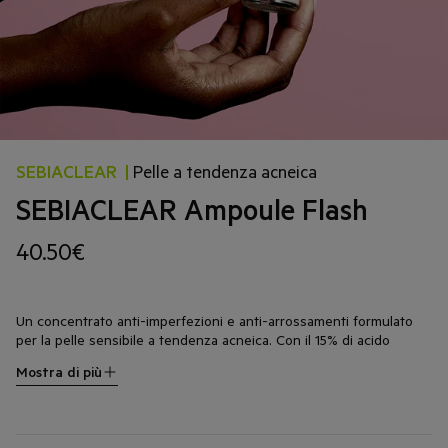
SEBIACLEAR
|
Pelle a tendenza acneica
SEBIACLEAR Ampoule Flash
40.50€
Un concentrato anti-imperfezioni e anti-arrossamenti formulato
per la pelle sensibile a tendenza acneica. Con il 15% di acido
azelaico, Sebiaclear Ampoule Flash calma la pelle all'istante e
Mostra di più
1
riduce visibilmente le imperfezioni in sole 8 ore.
Combatte
efficacemente punti neri, comedoni, pori dilatati, arrossamenti e
macchie per una pelle visibilmente lenita e levigata.