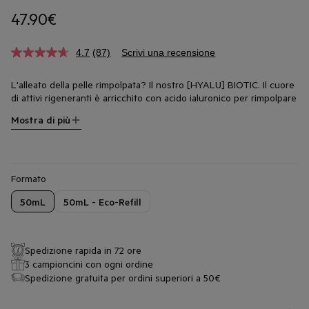
47.90€
4.7
(87)
Scrivi una recensione
L'alleato della pelle rimpolpata? Il nostro [HYALU] BIOTIC. Il cuore
di attivi rigeneranti è arricchito con acido ialuronico per rimpolpare
e attenuare le rughette da disidratazione e le rughe. La texture in
Mostra di più
gel rinfrescante offre 48 ore di idratazione. Giorno dopo giorno, la
pelle risulta confortevole e lenita.
Formato
50mL
50mL - Eco-Refill
Spedizione rapida in 72 ore
3 campioncini con ogni ordine
Spedizione gratuita per ordini superiori a 50€