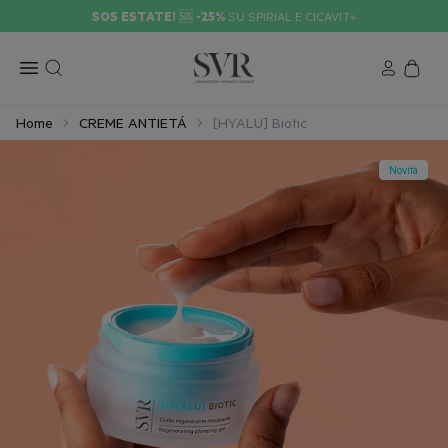
SOS ESTATE!
🆘
-25%
SU SPIRIAL E CICAVIT+
Home
CREME ANTIETÁ
[HYALU] Biotic
Novità