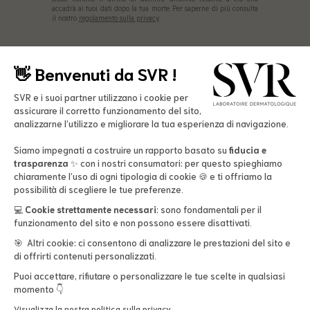
accadrà ai tuoi dati dopo la tua morte. Per saperne di più consulta
il nostro
regolamento sulla privacy.
👋​ Benvenuti da SVR !
SVR e i suoi partner utilizzano i cookie per
assicurare il corretto funzionamento del sito,
analizzarne l’utilizzo e migliorare la tua esperienza di navigazione.
Siamo impegnati a costruire un rapporto basato su
fiducia e
Prodotti
trasparenza
✨ con i nostri consumatori: per questo spieghiamo
chiaramente l’uso di ogni tipologia di cookie 🍪 e ti offriamo la
Trattamenti viso
possibilità di scegliere le tue preferenze.
Trattamenti corpo
Il Laboratorio
💻
Cookie strettamente necessari
: sono fondamentali per il
funzionamento del sito e non possono essere disattivati.
Solari
Manifesto
Necessità della pelle
🎯 Altri cookie: ci consentono di analizzare le prestazioni del sito e
Perturbatori Endocrini
Le Promozioni
di offrirti contenuti personalizzati.
Accessibility
Impatto Ambientale
Formato
Puoi accettare, rifiutare o personalizzare le tue scelte in qualsiasi
-15% sul primo ordine
La protezione solare
momento 👇
50mL
50mL - Eco-Refill
Programma di fedeltà
Aiuto
Kresk 4 Ocean
Visualizza la nostra politica sulla privacy