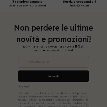
3 campioni omaggio
Servizio consumatori
da una selezione di prodotti
hello@svr.com
Non perdere le ultime
novità e promozioni!
Iscriviti alla nostra Newsletter e ricevi il
15% di
sconto
sul tuo primo ordine!
Il mio indirizzo email
Iscriviti
Note legali
Il tuo indirizzo email sarà trattato da Laboratoire SVR per inviarti
la nostra newsletter e le nostre offerte commerciali. Hai il diritto di
accesso, rettifica, cancellazione, opposizione, limitazione del
trattamento dei tuoi dati personali, il diritto alla portabilità degli
stessi nonché il diritto di definire direttive relative a ciò che