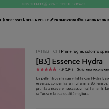
SOS ESTATE!
🆘
-25%
SU SPIRIAL E CICAVIT+
 🧴
NECESSITÀ DELLA PELLE 🩹
PROMOZIONI 🎁
IL LABORATORIO
[A] [B3] [C]
|
Prime rughe, colorito spe
[B3] Essence Hydra
4.9
(194)
Scrivi una recension
La pelle ritrova la sua vitalità con Hydra Ess
essenza, concentrata in vitamina B3, lenisce, 
pronta a ricevere i successivi trattamenti, fac
rafforza e la sua qualità migliora.