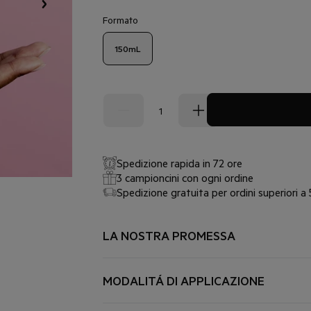
Formato
150mL
Spedizione rapida in 72 ore
3 campioncini con ogni ordine
Spedizione gratuita per ordini superiori a
LA NOSTRA PROMESSA
PER CHI, PER COSA
Pelle sensibile, disidratata, irritata, tesa, con
MODALITÁ DI APPLICAZIONE
TEXTURE RINFRESCANTE
APPLICARE MATTINA E SERA