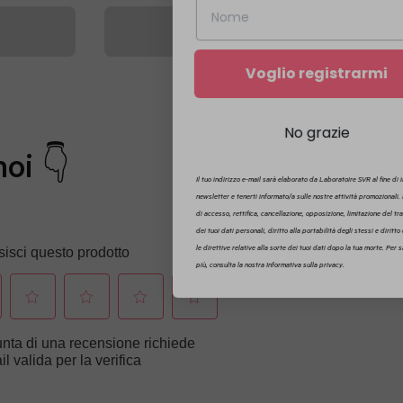
Voglio registrarmi
No grazie
noi 👇
Il tuo indirizzo e-mail sarà elaborato da Laboratoire SVR al fine di inviarti la
newsletter e tenerti informato/a sulle nostre attività promozionali. Hai diritto
di accesso, rettifica, cancellazione, opposizione, limitazione del trattamento
dei tuoi dati personali, diritto alla portabilità degli stessi e diritto di definire
le direttive relative alla sorte dei tuoi dati dopo la tua morte. Per saperne di
più, consulta la nostra Informativa sulla privacy.