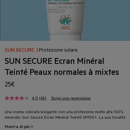
SUN SECURE
|
Protezione solare
SUN SECURE Ecran Minéral
Teinté Peaux normales à mixtes
25€
4.0
(46)
Scrivi una recensione
Una crema colorata levigante con una protezione molto alta 100%
minerale: Sun Secure Écran Minéral Teinté SPF50+. La sua tonalità
universale e priva di profumazioni è adatta a tutte le carnagioni e
Mostra di più
tutti i tipi di pelle intollerante, per offrire una protezione ottimale