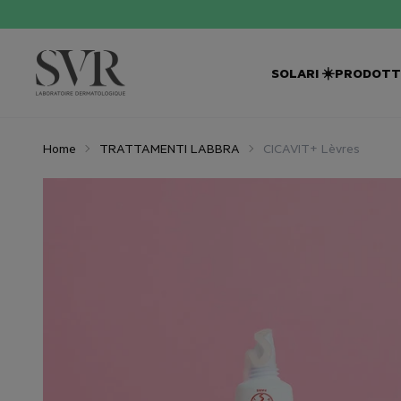
SOS ESTATE!
🆘
-
SOLARI ☀️
PRODOTTI
Home
TRATTAMENTI LABBRA
CICAVIT+ Lèvres