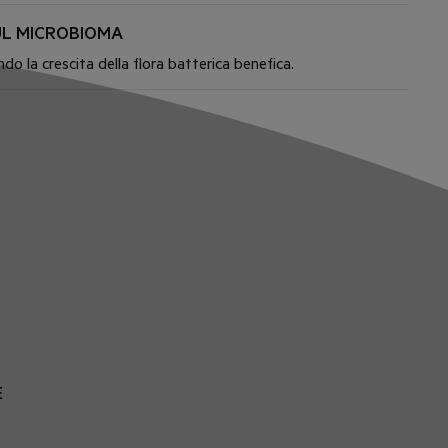
UL MICROBIOMA
ando la crescita della flora batterica benefica.
E