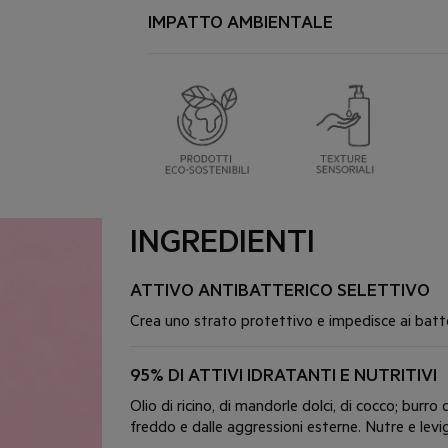
Adatto alle donne in gravidanza e in allatta
Sulle labbra ogni volta che serve.
IMPATTO AMBIENTALE
💚
UNA FORMULA NATURALE
♻️
INDICAZIONI PER LA RACCOLTA DI
99% di ingredienti di origine naturale.
Qualità e caratteristiche ambientali: tubetto
Imballaggio interamente riciclabile. Le indicaz
PRODOTTO TESTATO SOTTO CONTR
locale.
Su labbra danneggiate, screpolate o secche.
PRODOTTO TESTATO CONTRO GLI IN
Testato sui meccanismi endocrini estrogenici,
indipendente specializzato in interferenze en
INGREDIENTI
ATTIVO ANTIBATTERICO SELETTIVO
Crea uno strato protettivo e impedisce ai batteri
95% DI ATTIVI IDRATANTI E NUTRITIVI
Olio di ricino, di mandorle dolci, di cocco; burro 
freddo e dalle aggressioni esterne. Nutre e levi