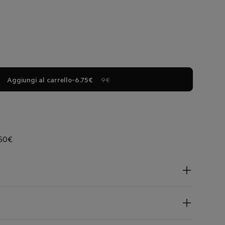
Aggiungi al carrello
-
6.75€
9€
 50€