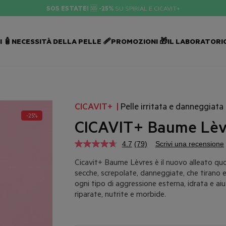
25%
SU SPIRIAL E CICAVIT+
 🧴
NECESSITÀ DELLA PELLE 🩹
PROMOZIONI 🎁
IL LABORATORIO
CICAVIT+
|
Pelle irritata e danneggiata
-25%
CICAVIT+ Baume Lèv
4.7
(79)
Scrivi una recensione
Cicavit+ Baume Lèvres è il nuovo alleato quo
secche, screpolate, danneggiate, che tirano e 
ogni tipo di aggressione esterna, idrata e aiu
riparate, nutrite e morbide.