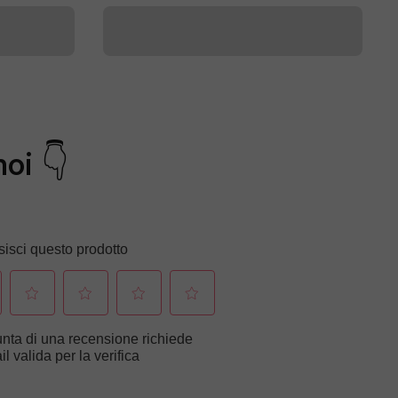
noi 👇