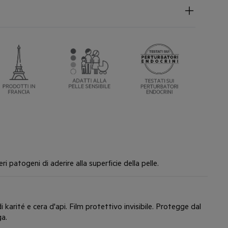
mento.
FFERENZIATA
 contenente almeno il 25% di materiale riciclato.
ioni per la raccolta differenziata possono variare a livello
OLLO DERMATOLOGICO
TERFERENTI ENDOCRINI
 androgenici e tiroidei. Test effettuati da un laboratorio
docrine.
 patogeni di aderire alla superficie della pelle.
di karité e cera d'api. Film protettivo invisibile. Protegge dal
ga.