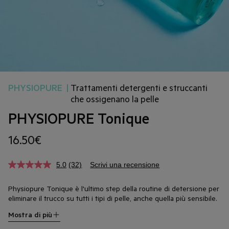
PHYSIOPURE
|
Trattamenti detergenti e struccanti
che ossigenano la pelle
PHYSIOPURE Tonique
16.50€
5.0
(32)
Scrivi una recensione
Physiopure Tonique è l'ultimo step della routine di detersione per
eliminare il trucco su tutti i tipi di pelle, anche quella più sensibile.
La prima gamma detergente con magnesio ossigenante, un attivo
Mostra di più
che favorisce la respirazione cellulare per una pelle ossigenata e
purificata, associato ad attivi idratanti. Un tonico che prepara la