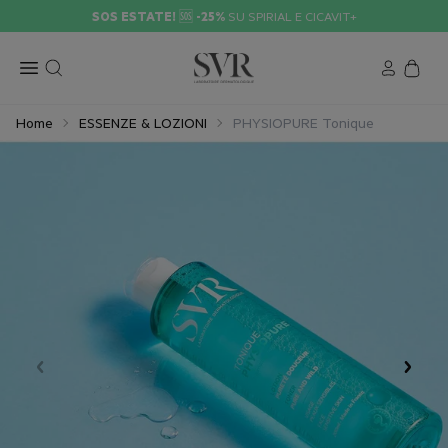
SOS ESTATE!
🆘
-25%
SU SPIRIAL E CICAVIT+
Home
ESSENZE & LOZIONI
PHYSIOPURE Tonique