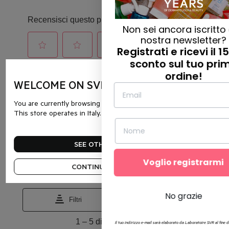
Non sei ancora iscritto alla
nostra newsletter?
Registrati e ricevi il 15% di
sconto sul tuo primo
ordine!
WELCOME ON SVR
You are currently browsing the website it.svr.com.
This store operates in Italy.
SEE OTHER COUNTRIES
Voglio registrarmi
CONTINUE IN THIS SHOP
No grazie
Il tuo indirizzo e-mail sarà elaborato da Laboratoire SVR al fine di inviarti la