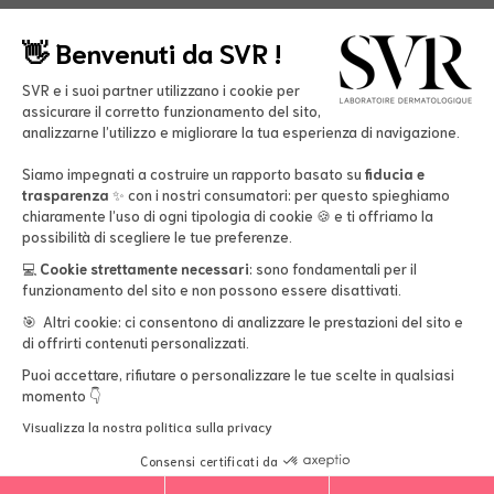
Prodotti
👋​ Benvenuti da SVR !
Trattamenti viso
Trattamenti corpo
SVR e i suoi partner utilizzano i cookie per
Il Laboratorio
assicurare il corretto funzionamento del sito,
Solari
Manifesto
analizzarne l’utilizzo e migliorare la tua esperienza di navigazione.
Necessità della pelle
Perturbatori Endocrini
Le Promozioni
Siamo impegnati a costruire un rapporto basato su
fiducia e
Accessibility
Impatto Ambientale
trasparenza
✨ con i nostri consumatori: per questo spieghiamo
-15% sul primo ordine
chiaramente l’uso di ogni tipologia di cookie 🍪 e ti offriamo la
La protezione solare
Programma di fedeltà
Aiuto
possibilità di scegliere le tue preferenze.
Kresk 4 Ocean
In Farmacia
💻
Cookie strettamente necessari
: sono fondamentali per il
Contatti
funzionamento del sito e non possono essere disattivati.
Punti vendita
Informazioni Utili
🎯 Altri cookie: ci consentono di analizzare le prestazioni del sito e
FAQ
di offrirti contenuti personalizzati.
Condizioni generali di vendita
Resi e rimborsi
Formato
Puoi accettare, rifiutare o personalizzare le tue scelte in qualsiasi
Informativa sulla privacy
Tracciamento dell'ordine
momento 👇
200mL
Politica sui cookie
Carriera
Visualizza la nostra politica sulla privacy
Informazioni legali
© 2026 svr.com
Consensi certificati da
Pagamenti
Aggiungi
-
16.50€
Aggiungi al carrello