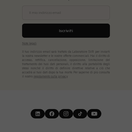
Il mio indirizzo email
Iscriviti
Note legali
Il tuo indirizzo email sarà trattato da Laboratoire SVR per inviarti
la nostra newsletter e le nostre offerte commerciali. Hai il diritto di
accesso, rettifica, cancellazione, opposizione, limitazione del
trattamento dei tuoi dati personali, il diritto alla portabilità degli
stessi nonché il diritto di definire direttive relative a ciò che
accadrà ai tuoi dati dopo la tua morte. Per saperne di più consulta
il nostro
regolamento sulla privacy.