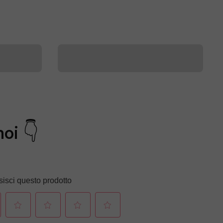
noi 👇