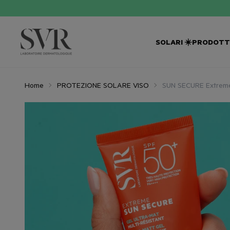
SOS ESTATE!
🆘
-25%
SU SPIRIAL E CICAVIT+
SOLARI ☀️
PRODOTTI
Home
PROTEZIONE SOLARE VISO
SUN SECURE Extrem