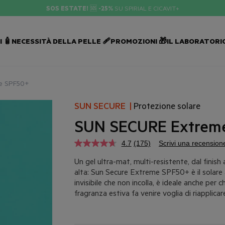
 🧴
NECESSITÀ DELLA PELLE 🩹
PROMOZIONI 🎁
IL LABORATORIO
e SPF50+
SUN SECURE
|
Protezione solare
SUN SECURE Extrem
4.7
(175)
Scrivi una recension
Un gel ultra-mat, multi-resistente, dal fini
alta: Sun Secure Extreme SPF50+ è il solare a
invisibile che non incolla, è ideale anche per 
fragranza estiva fa venire voglia di riapplica