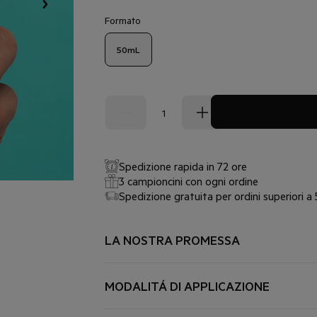
Formato
50mL
Spedizione rapida in 72 ore
3 campioncini con ogni ordine
Spedizione gratuita per ordini superiori a
LA NOSTRA PROMESSA
PER CHI, PER COSA
Tutti i tipi di pelle sensibile e ipersensibile a
MODALITÁ DI APPLICAZIONE
Efficacia dermatologicamente dimostrata, se
Prodotto non comedogenico.
APPLICARE GENEROSAMENTE AL MATT