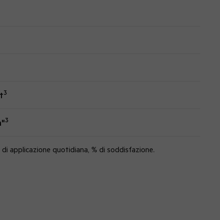
3
t
3
a"
 di applicazione quotidiana, % di soddisfazione.