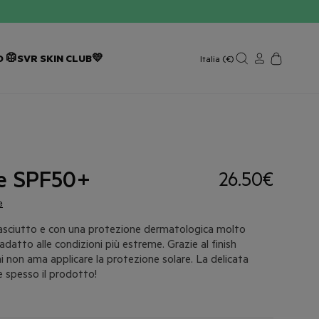
 🥼
SVR SKIN CLUB💛
Italia (€)
e SPF50+
26.50€
e
sh asciutto e con una protezione dermatologica molto
datto alle condizioni più estreme. Grazie al finish
chi non ama applicare la protezione solare. La delicata
re spesso il prodotto!