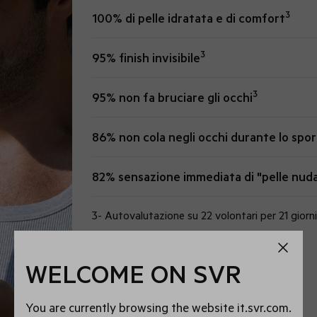
3
100% di pelle idratata e di comfort
3
95% finish invisibile
3
95% non fa bruciare gli occhi
86% non cola negli occhi durante lo spor
82% sensazione immediata di "pelle nud
3- Autovalutazione su 22 volontari per 21 giorni
WELCOME ON SVR
You are currently browsing the website it.svr.com.