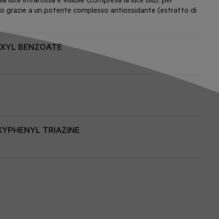
to grazie a un potente complesso antiossidante (estratto di
EXYL BENZOATE
YPHENYL TRIAZINE